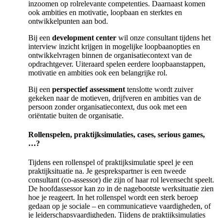
inzoomen op rolrelevante competenties. Daarnaast komen
ook ambities en motivatie, loopbaan en sterktes en
ontwikkelpunten aan bod.
Bij een
development center
wil onze consultant tijdens het
interview inzicht krijgen in mogelijke loopbaanopties en
ontwikkelvragen binnen de organisatiecontext van de
opdrachtgever. Uiteraard spelen eerdere loopbaanstappen,
motivatie en ambities ook een belangrijke rol.
Bij een
perspectief assessment
tenslotte wordt zuiver
gekeken naar de motieven, drijfveren en ambities van de
persoon zonder organisatiecontext, dus ook met een
oriëntatie buiten de organisatie.
Rollenspelen, praktijksimulaties, cases, serious games,
…?
Tijdens een rollenspel of praktijksimulatie speel je een
praktijksituatie na. Je gesprekspartner is een tweede
consultant (co-assessor) die zijn of haar rol levensecht speelt.
De hoofdassessor kan zo in de nagebootste werksituatie zien
hoe je reageert. In het rollenspel wordt een sterk beroep
gedaan op je sociale – en communicatieve vaardigheden, of
je leiderschapsvaardigheden. Tijdens de praktijksimulaties